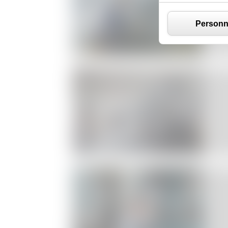
Personn
Aéronautique
– Espace
Agroalimentaire