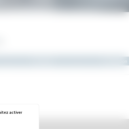
es
Marché(s)
Description
itez activer