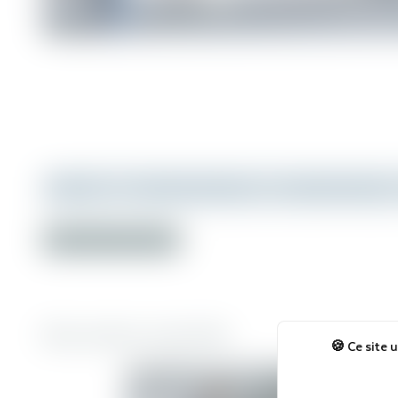
Année
Projet
P
Voir plus de références
Nos autres marchés
Ce site u