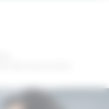
llibar.
nement stable et exempt de contaminants.