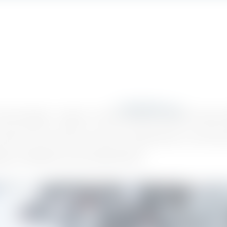
otechnologies – exigent un vide ultra-précis, maîtrisé à chaque mi
besoins de ces secteurs innovants, en garantissant un environ
e, compatibles avec des salles blanches.