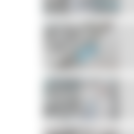
Chimie –
Pétrochimie
Cosmétique
–
Parfumerie