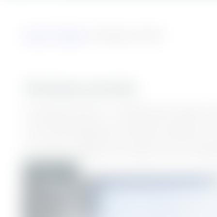
Accueil
/
Marchés
/
Techniques avancées
Techniques avancées
Les industries de pointe – microélectronique, optique, nan
LVI SYSTEMS développe des installations répondant aux 
Nos solutions intègrent des composants haute technologi
Contactez-nous