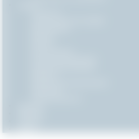
Produits
Condenseurs
Cuiseurs en ligne (JET COOKER)
Désurchauffeurs
Éducteurs
Éjecteurs
Ejecto-Ventilateur
Groupes de vide (VAPYDRO)
Hydro-éjecteurs (POLYVAC)
Mélangeurs
Pompes anneau liquide (ECOVAC)
Réchauffeurs
Thermocompresseurs
Calculateur
Références
Actualités
Contact