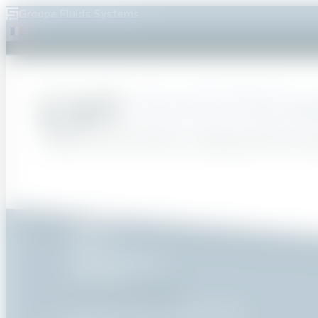
Groupe Fluids Systems
FR
Accueil
Société
Marchés
Aéronautique – Espace
Agroalimentaire
Chimie – Pétrochimie
Cosmétique – Parfumerie
Dessalement eau de mer
Énergie
Ingénierie
Marine
Pharmaceutique
Sidérurgie
Techniques avancées
Traitement eau – Environnement